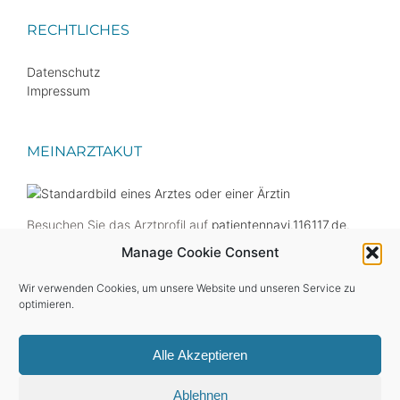
RECHTLICHES
Datenschutz
Impressum
MEINARZTAKUT
Besuchen Sie das Arztprofil auf
patientennavi.116117.de
.
Manage Cookie Consent
Der ärztliche Bereitschaftsdienst unter 116117 hilft Ihnen
Wir verwenden Cookies, um unsere Website und unseren Service zu
optimieren.
außerhalb unserer Sprechstundenzeiten.
Alle Akzeptieren
Ablehnen