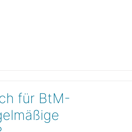
HOME
ch für BtM-
gelmäßige
?