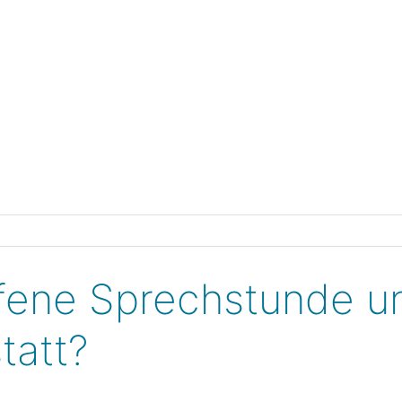
HOME
fene Sprechstunde u
tatt?